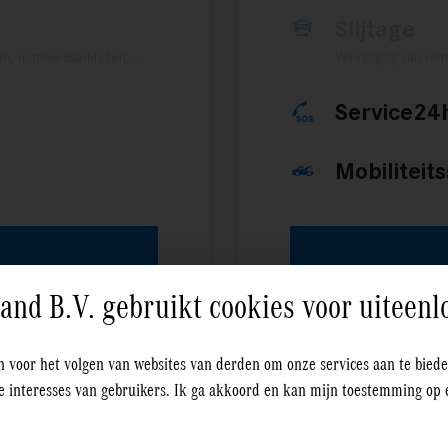
Slijtage
en, ruitenwisserbladen, …
Vervanging van remb
Service24
Mobiliteit
nd B.V. gebruikt cookies voor uiteenl
n voor het volgen van websites van derden om onze services aan te bied
de interesses van gebruikers. Ik ga akkoord en kan mijn toestemming o