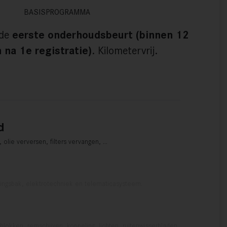
BASISPROGRAMMA
 de
eerste onderhoudsbeurt (binnen 12
na 1e registratie)
. Kilometervrij.
d
olie verversen, filters vervangen, …
lingsbak, elektrotechniek en telematicasysteem.
lokken, remschijven, koppeling, lichten, ruitenwisserbladen, …