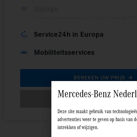
Slijtage
Vervanging van remblokken, remschijven, koppeling, licht
Service24h in Europa
Mobiliteitsservices
BEREKEN UW PRIJS
Mercedes-Benz Nederla
+ MEER INFORMATIE
Deze site maakt gebruik van technologieë
advertenties weer te geven op basis van 
intrekken of wijzigen.