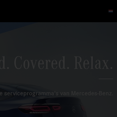
. Covered. Relax.
e serviceprogramma's van Mercedes-Benz.