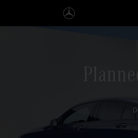
Planned
D