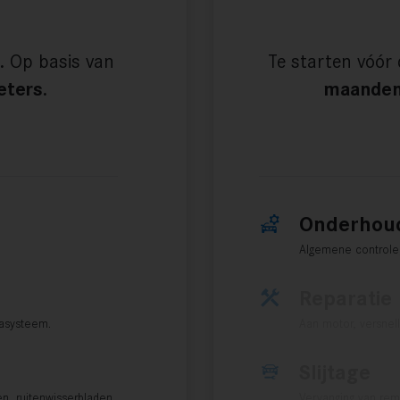
.
Op basis van
Te starten vóór
eters.
maanden 
Onderhou
Algemene controle, 
Reparatie
casysteem.
Aan motor, versnel
Slijtage
en, ruitenwisserbladen, …
Vervanging van remb