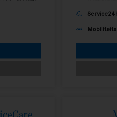
Service24
Mobiliteit
iceCare