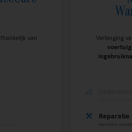
War
fhankelijk van
Verlenging va
voertuig
ingebruikn
Onderhou
Algemene controle, 
Reparatie
casysteem.
Aan motor, versnel