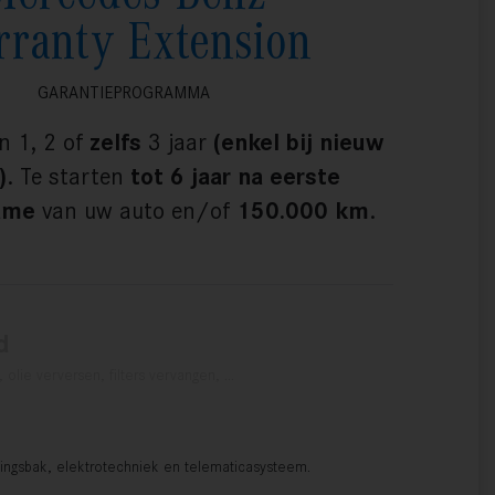
ranty Extension
GARANTIEPROGRAMMA
n 1, 2 of
zelfs
3 jaar
(enkel bij nieuw
)
. Te starten
tot 6 jaar na eerste
ame
van uw auto en/of
150.000 km
.
d
olie verversen, filters vervangen, …
lingsbak, elektrotechniek en telematicasysteem.