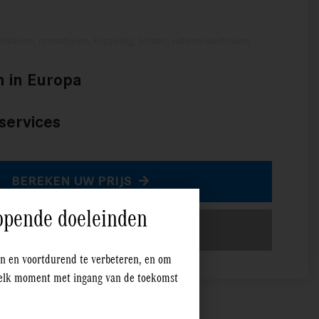
lokken, remschijven, koppeling, lichten, ruitenwisserbladen, …
h in Europa
sservices
BEREKEN UW PRIJS
opende doeleinden
+ MEER INFORMATIE
en en voortdurend te verbeteren, en om
p elk moment met ingang van de toekomst